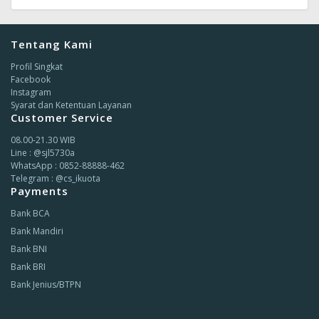
Tentang Kami
Profil Singkat
Facebook
Instagram
Syarat dan Ketentuan Layanan
Customer Service
08.00-21.30 WIB
Line : @sjl5730a
WhatsApp : 0852-88888-462
Telegram : @cs_ikuota
Payments
Bank BCA
Bank Mandiri
Bank BNI
Bank BRI
Bank Jenius/BTPN