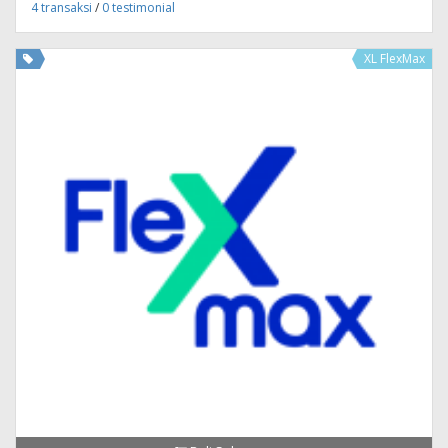
4 transaksi
/
0 testimonial
XL FlexMax