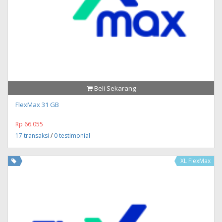
Beli Sekarang
FlexMax 31 GB
Rp 66.055
17 transaksi
/
0 testimonial
XL FlexMax