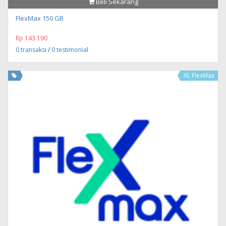
Beli Sekarang
FlexMax 150 GB
Rp 143.190
0 transaksi
/
0 testimonial
XL FlexMax