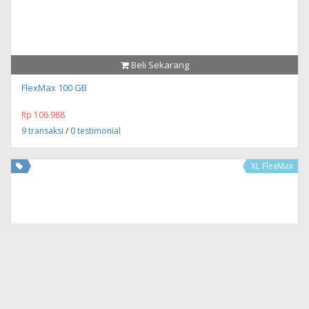
Beli Sekarang
FlexMax 100 GB
Rp 106.988
9 transaksi
/
0 testimonial
XL FlexMax