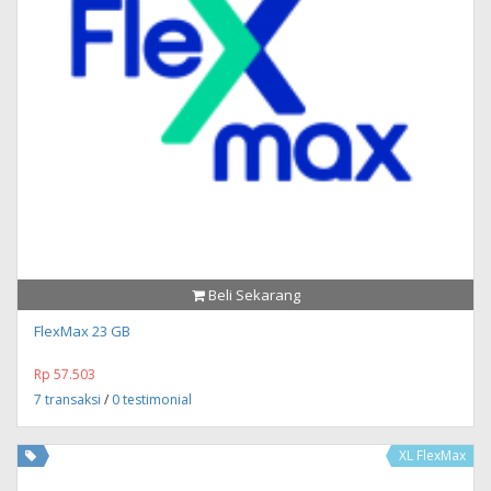
Beli Sekarang
FlexMax 23 GB
Rp 57.503
7 transaksi
/
0 testimonial
XL FlexMax