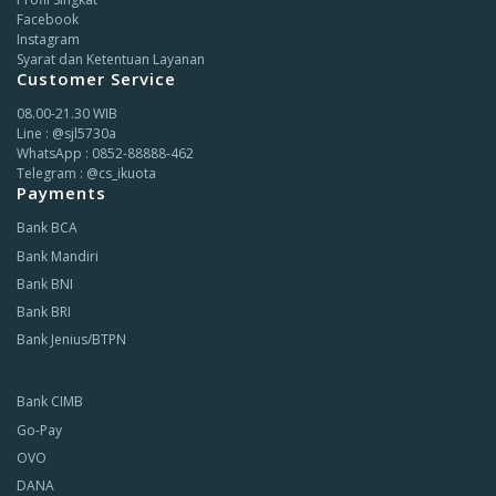
Facebook
Instagram
Syarat dan Ketentuan Layanan
Customer Service
08.00-21.30 WIB
Line : @sjl5730a
WhatsApp : 0852-88888-462
Telegram : @cs_ikuota
Payments
Bank BCA
Bank Mandiri
Bank BNI
Bank BRI
Bank Jenius/BTPN
Bank CIMB
Go-Pay
OVO
DANA