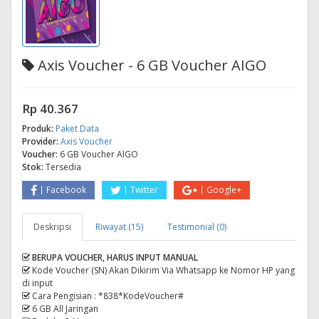
Axis Voucher - 6 GB Voucher AIGO
Rp 40.367
Produk:
Paket Data
Provider:
Axis Voucher
Voucher:
6 GB Voucher AIGO
Stok:
Tersedia
Facebook
Twitter
Google+
Deskripsi
Riwayat (15)
Testimonial (0)
BERUPA VOUCHER, HARUS INPUT MANUAL
Kode Voucher (SN) Akan Dikirim Via Whatsapp ke Nomor HP yang
di input
Cara Pengisian : *838*KodeVoucher#
6 GB All Jaringan