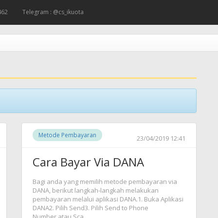
462
Telegram : @cs_ikuota
Metode Pembayaran
23/04/2019 12:41
Cara Bayar Via DANA
Bagi anda yang memilih metode pembayaran via
DANA, berikut langkah-langkah melakukan
pembayaran melalui aplikasi DANA.1. Buka Aplikasi
DANA2. Pilih Send3. Pilih Send to Phone
Number atau Sca