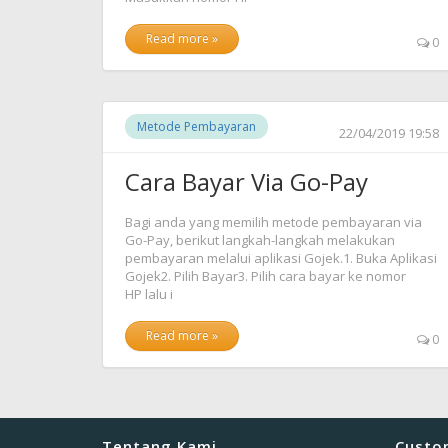
Read more »
0
Metode Pembayaran
22/04/2019 19:58
Cara Bayar Via Go-Pay
Bagi anda yang memilih metode pembayaran via
Go-Pay, berikut langkah-langkah melakukan
pembayaran melalui aplikasi Gojek.1. Buka Aplikasi
Gojek2. Pilih Bayar3. Pilih cara bayar ke nomor
HP lalu i
Read more »
0
Tentang Kami
Custo