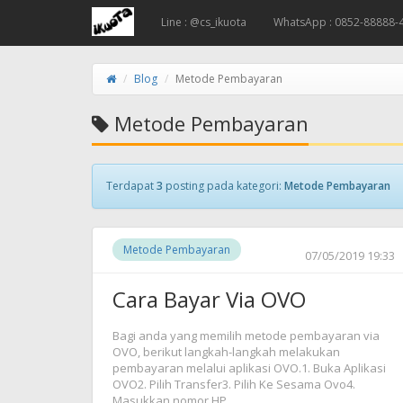
Line : @cs_ikuota
WhatsApp : 0852-88888-
Blog
Metode Pembayaran
Metode Pembayaran
Terdapat
3
posting pada kategori:
Metode Pembayaran
Metode Pembayaran
07/05/2019 19:33
Cara Bayar Via OVO
Bagi anda yang memilih metode pembayaran via
OVO, berikut langkah-langkah melakukan
pembayaran melalui aplikasi OVO.1. Buka Aplikasi
OVO2. Pilih Transfer3. Pilih Ke Sesama Ovo4.
Masukkan nomor HP