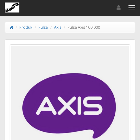
Toggle navigat
Toggl
Produk
Pulsa
Axis
Pulsa Axis 100.000