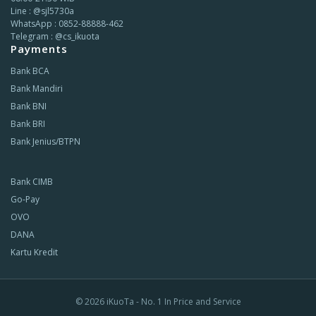
Line : @sjl5730a
WhatsApp : 0852-88888-462
Telegram : @cs_ikuota
Payments
Bank BCA
Bank Mandiri
Bank BNI
Bank BRI
Bank Jenius/BTPN
Bank CIMB
Go-Pay
OVO
DANA
Kartu Kredit
© 2026
iKuoTa - No. 1 In Price and Service