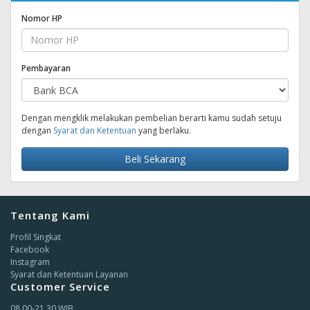
Nomor HP
Pembayaran
Dengan mengklik melakukan pembelian berarti kamu sudah setuju
dengan
Syarat dan Ketentuan
yang berlaku.
Beli Sekarang
Tentang Kami
Profil Singkat
Facebook
Instagram
Syarat dan Ketentuan Layanan
Customer Service
08.00-21.30 WIB