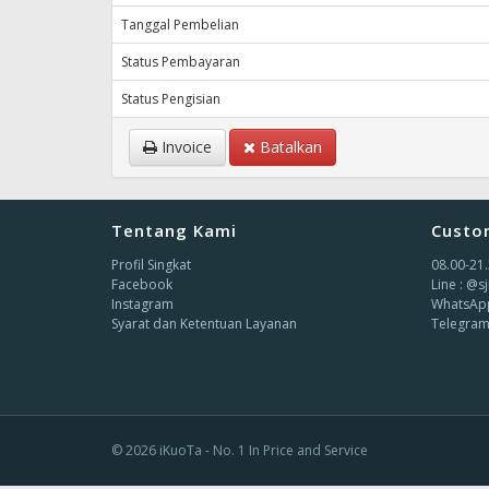
Tanggal Pembelian
Status Pembayaran
Status Pengisian
Invoice
Batalkan
Tentang Kami
Custo
Profil Singkat
08.00-21
Facebook
Line : @s
Instagram
WhatsApp
Syarat dan Ketentuan Layanan
Telegram
© 2026
iKuoTa - No. 1 In Price and Service