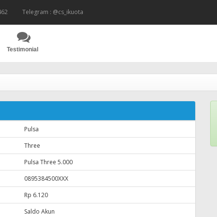
462
Telegram : @cs_ikuota
Testimonial
Pulsa
Three
Pulsa Three 5.000
0895384500XXX
Rp 6.120
Saldo Akun