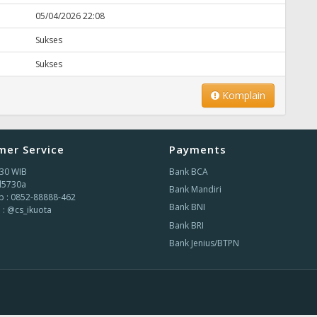
05/04/2026 22:08
Sukses
Sukses
Komplain
mer Service
Payments
.30 WIB
Bank BCA
jl5730a
Bank Mandiri
 : 0852-88888-462
Bank BNI
 : @cs_ikuota
Bank BRI
Bank Jenius/BTPN