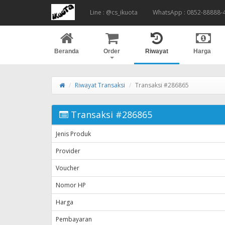
Line : @cs_ikuota
WhatsApp : 0852-88888-
Beranda
Order
Riwayat
Harga
Riwayat Transaksi
Transaksi #286865
Transaksi #286865
Jenis Produk
Provider
Voucher
Nomor HP
Harga
Pembayaran