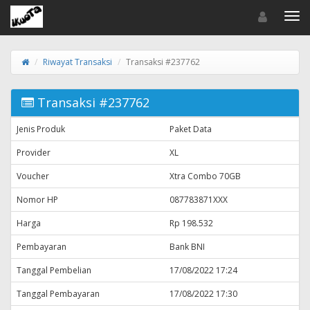
Toggle navigat
Toggl
Riwayat Transaksi
Transaksi #237762
Transaksi #237762
Jenis Produk
Paket Data
Provider
XL
Voucher
Xtra Combo 70GB
Nomor HP
087783871XXX
Harga
Rp 198.532
Pembayaran
Bank BNI
Tanggal Pembelian
17/08/2022 17:24
Tanggal Pembayaran
17/08/2022 17:30