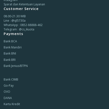
Syarat dan Ketentuan Layanan
Customer Service
08.00-21.30 WIB
Line : @sjl5730a
WhatsApp : 0852-88888-462
Telegram : @cs_ikuota
Payments
Bank BCA
Bank Mandiri
Bank BNI
Bank BRI
Bank Jenius/BTPN
Bank CIMB
Go-Pay
OVO
DANA
Kartu Kredit